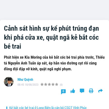
Cảnh sát hình sự kể phút trúng đạn
khi phá cửa xe, quật ngã kẻ bắt cóc
bé trai
Phát hiện xe Kia Moring của kẻ bắt cóc bé trai phía trước, Thiếu
tá Nguyễn Anh Tuấn áp sát, ép hắn vào đường cụt rồi cùng
đồng đội đập vỡ kính, quật ngã nghi phạm.
Như Quỳnh
08:45 18/08/2023
(0)
0
Kẻ bắt cóc bé trai ở Long Biên là cán bộ CSGT Vĩnh Phúc