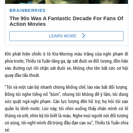
Khi phát hiện chiếc ô tô Kia Moring màu trắng của nghi phạm đi
phía trước, Thiếu tá Tuấn tăng ga, áp sát đuôi xe đối tượng, đồn hắn
vào đường cụt rồi chặn sát đuôi xe, không cho tên bắt cóc cơ hội
quay đầu tẩu thoát.
"Tôi và một cán bộ nhanh chóng khống chế, lao vào bắt đối tượng.
Bỗng tôi nghe tiếng nổ "bùm", nhưng tôi không để ý lắm, tôi dùng
sức quật ngã nghi phạm. Các lực lượng đến hỗ trợ, họ hỏi tôi sao
quần bị dính nước. Lúc này, tôi nhìn xuống thấy chân mình có lỗ
thủng và ướt, nhìn kỹ tôi biết là máu. Nghe mọi người nói đối tượng
có súng, tôi nghĩ mình đã trúng đầu đạn cao su", Thiếu tá Tuấn chia
sẻ.