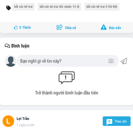
bắt cóc bé trai
bắt cóc bé trai đòi chuộc 15 tỷ
bắt cóc bé trai ở Hà Nội
0
Thích
Chia sẻ
Báo xấu
Bình luận
Trở thành người bình luận đầu tiên
Lợi Trần
Theo dõi
0
1 ngày trước