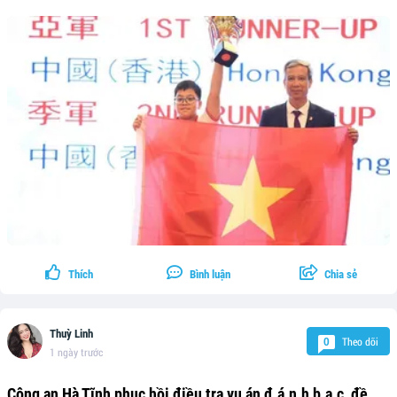
Thích
Bình luận
Chia sẻ
Thuỳ Linh
Theo dõi
0
1 ngày trước
Công an Hà Tĩnh phục hồi điều tra vụ án đ.á.n.h b.ạ.c, đề