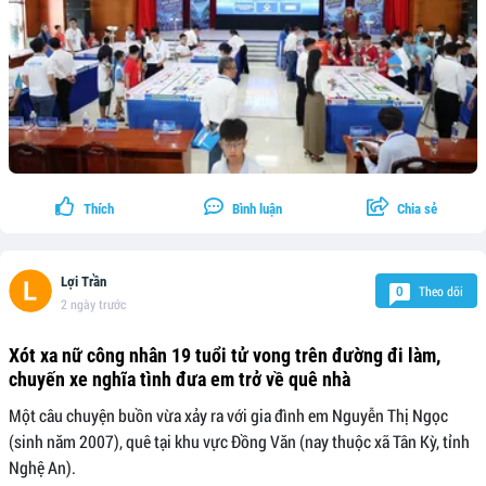
Thích
Bình luận
Chia sẻ
Lợi Trần
Theo dõi
0
2 ngày trước
Xót xa nữ công nhân 19 tuổi tử vong trên đường đi làm,
chuyến xe nghĩa tình đưa em trở về quê nhà
Một câu chuyện buồn vừa xảy ra với gia đình em Nguyễn Thị Ngọc
(sinh năm 2007), quê tại khu vực Đồng Văn (nay thuộc xã Tân Kỳ, tỉnh
Nghệ An).