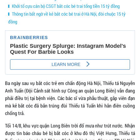
Khởi tố cựu cán bộ CSGT bắt cóc bé trai tống tiền 15 tỷ đồng
Thông tin bất ngờ về kẻ bắt cóc bé trai ở Hà Nội, đòi chuộc 15 tỷ
đồng
Ba ngày sau vụ bắt cóc trẻ em chấn động Hà Nội, Thiếu tá Nguyễn
Anh Tuấn (Đội Cảnh sát hình sự Công an quận Long Biên) vẫn đang
phải điều trị tại bệnh viện. Các bác sĩ vừa phẫu thuật, gắp viên đạn
mà kẻ bắt cóc đã bắn trúng đùi Thiếu tá Tuấn khi hắn điên cuồng
chống trả.
Tối 14/8, khu vực quận Long Biên trời đổ mưa như trút nước. Nhận
được tin báo cháu bé bị bắt cóc ở khu đô thị Việt Hưng, Thiếu tá