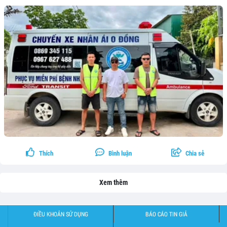
Thích
Bình luận
Chia sẻ
Xem thêm
ĐIỀU KHOẢN SỬ DỤNG
BÁO CÁO TIN GIẢ