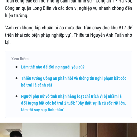
Tuấn cùng các cán bộ Phòng Cảnh sát hình sự - Công an TP Hà Nội,
Công an quận Long Biên và các đơn vị nghiệp vụ nhanh chóng đến
hiện trường.
"Anh em không kịp chuẩn bị áo mưa, đầu trần chạy dọc khu BT7 để
triển khai các biện pháp nghiệp vụ", Thiếu tá Nguyễn Anh Tuấn nhớ
lại.
Xem thêm:
Làm thế nào để đòi nợ người yêu cũ?
Thiếu tướng Công an phản hồi về thông tin nghi phạm bắt cóc
bé trai là cảnh sát
Người phụ nữ vô tình nhận hàng loạt chỉ trích vì bị nhầm là
đối tượng bắt cóc bé trai 2 tuổi: "Đây thật sự là cú sốc rất lớn,
làm tôi suy sụp tinh thần"