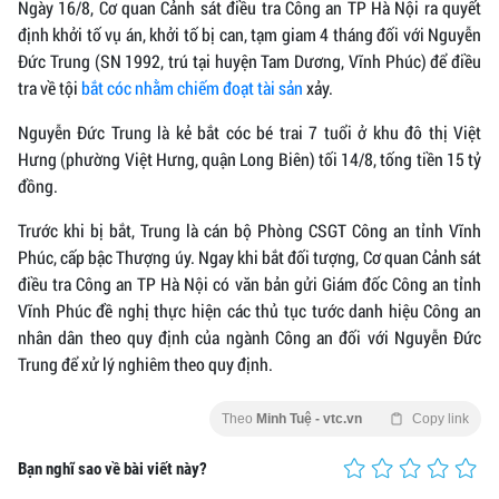
Ngày 16/8, Cơ quan Cảnh sát điều tra Công an TP Hà Nội ra quyết
định khởi tố vụ án, khởi tố bị can, tạm giam 4 tháng đối với Nguyễn
Đức Trung (SN 1992, trú tại huyện Tam Dương, Vĩnh Phúc) để điều
tra về tội
bắt cóc nhằm chiếm đoạt tài sản
xảy.
Nguyễn Đức Trung là kẻ bắt cóc bé trai 7 tuổi ở khu đô thị Việt
Hưng (phường Việt Hưng, quận Long Biên) tối 14/8, tống tiền 15 tỷ
đồng.
Trước khi bị bắt, Trung là cán bộ Phòng CSGT Công an tỉnh Vĩnh
Phúc, cấp bậc Thượng úy. Ngay khi bắt đối tượng, Cơ quan Cảnh sát
điều tra Công an TP Hà Nội có văn bản gửi Giám đốc Công an tỉnh
Vĩnh Phúc đề nghị thực hiện các thủ tục tước danh hiệu Công an
nhân dân theo quy định của ngành Công an đối với Nguyễn Đức
Trung để xử lý nghiêm theo quy định.
Theo
Minh Tuệ - vtc.vn
Copy link
Bạn nghĩ sao về bài viết này?