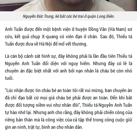
Nguyễn Đức Trung, kẻ bắt cóc bé trai ở quận Long Biên.
Anh Tuấn được đến một bệnh viện ở huyện Đồng Văn (Hà Nam) sơ
cứu, kết quả chụp X-quang có viên đạn ở chân. Sau đó, Thiếu tá
Tuấn được đưa về Hà Nội để mổ vết thương.
Là cán bộ cảnh sát hình sự, đây không phải là lần đầu tiên Thiếu tá
Nguyễn Anh Tuấn đối diện với nguy hiểm. Nhưng đây có lẽ là
chuyên án đặc biệt nhất với anh bởi nạn nhân là cháu bé còn nhỏ
tuổi.
"Lúc nhận được tin cháu bé an toàn tôi rất vui mừng, ban chuyên án
đã chỉ đạo bất cứ mọi giá cháu bé phải được an toàn. Đến khi bắt
được đối tượng niềm vui như nhân đôi", Thiếu tá Nguyễn Anh Tuấn
tự hào nhớ lại. Nhưng anh cho rằng, đây không phải chiến công của
riêng bản thân mà là công việc của cả tập thể trong công cuộc giữ
gìn an ninh, trật tự, bình an cho nhân dân.