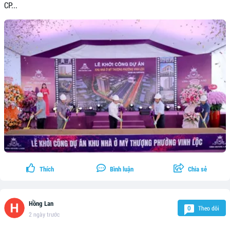
CP...
Thích
Bình luận
Chia sẻ
Hồng Lan
Theo dõi
0
2 ngày trước