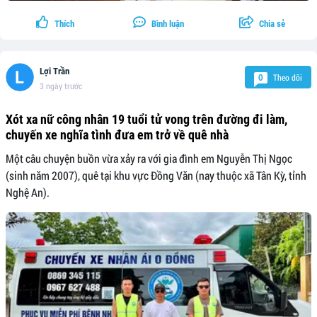
Thích
Bình luận
Chia sẻ
Lợi Trần
Theo dõi
0
3 ngày trước
Xót xa nữ công nhân 19 tuổi tử vong trên đường đi làm,
chuyến xe nghĩa tình đưa em trở về quê nhà
Một câu chuyện buồn vừa xảy ra với gia đình em Nguyễn Thị Ngọc
(sinh năm 2007), quê tại khu vực Đồng Văn (nay thuộc xã Tân Kỳ, tỉnh
Nghệ An).