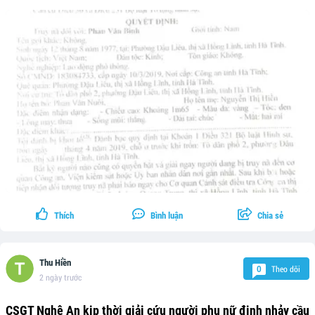
Thích
Bình luận
Chia sẻ
Thu Hiền
Theo dõi
0
2 ngày trước
CSGT Nghệ An kịp thời giải cứu người phụ nữ định nhảy cầu