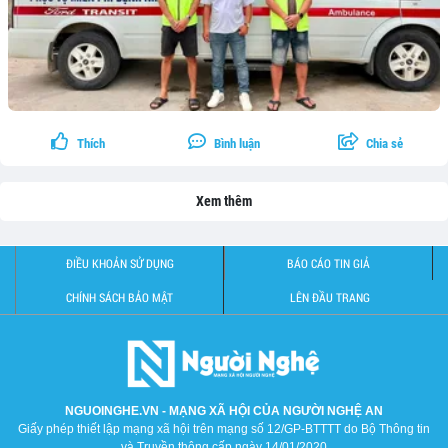
Thích
Bình luận
Chia sẻ
Xem thêm
ĐIỀU KHOẢN SỬ DỤNG
BÁO CÁO TIN GIẢ
CHÍNH SÁCH BẢO MẬT
LÊN ĐẦU TRANG
NGUOINGHE.VN - MẠNG XÃ HỘI CỦA NGƯỜI NGHỆ AN
Giấy phép thiết lập mạng xã hội trên mạng số 12/GP-BTTTT do Bộ Thông tin
và Truyền thông cấp ngày 14/01/2020