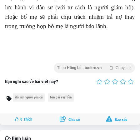
lực hành vi dân sự (với tư cách là người giám hộ).
Hoặc bố mẹ sẽ phải chịu trách nhiệm trả nợ thay
trong trường hợp bố mẹ là người bảo lãnh.
Theo
Hồng Lê - tuoitre.vn
Copy link
Bạn nghĩ sao về bài viết này?
đòi nợ người yêu cũ
bạn gái vay tiền
0
Thích
Chia sẻ
Báo xấu
Bình luận