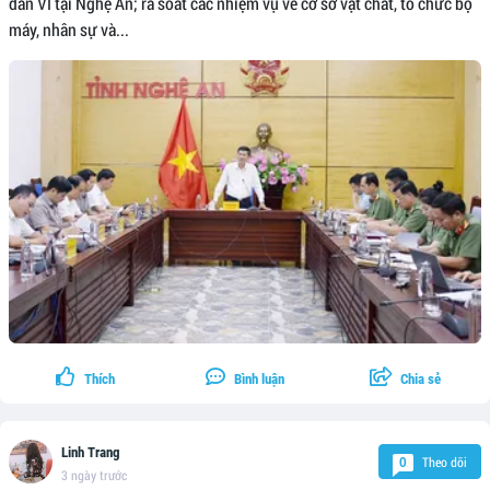
dân VI tại Nghệ An; rà soát các nhiệm vụ về cơ sở vật chất, tổ chức bộ
máy, nhân sự và...
Thích
Bình luận
Chia sẻ
Linh Trang
Theo dõi
0
3 ngày trước