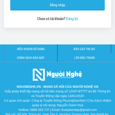
Đăng nhập
Chưa có tài khoản?
Đăng ký
ĐIỀU KHOẢN SỬ DỤNG
BÁO CÁO TIN GIẢ
CHÍNH SÁCH BẢO MẬT
LÊN ĐẦU TRANG
NGUOINGHE.VN - MẠNG XÃ HỘI CỦA NGƯỜI NGHỆ AN
Giấy phép thiết lập mạng xã hội trên mạng số 12/GP-BTTTT do Bộ Thông tin
và Truyền thông cấp ngày 14/01/2020
Cơ quan chủ quản: Công ty Truyền thông PhuongNamNet | Chịu trách nhiệm
quản lý nội dung: Nguyễn Danh Hoà
Hotline: 0986.363.737 | Email: thukybientap@gmail.com
Địa chỉ: Số 508, Tràng An, Vinh Tân 5, phường Trường Vinh, tỉnh Nghệ An,