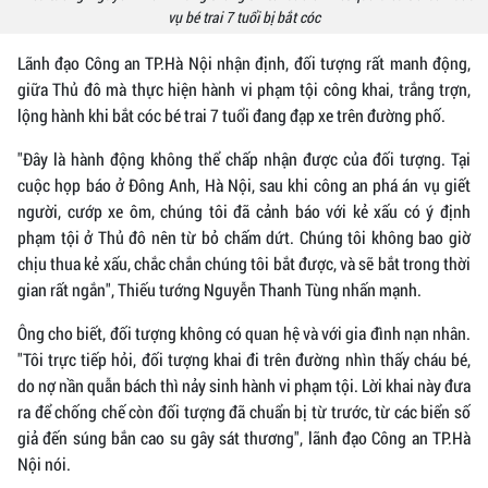
vụ bé trai 7 tuổi bị bắt cóc
Lãnh đạo Công an TP.Hà Nội nhận định, đối tượng rất manh động,
giữa Thủ đô mà thực hiện hành vi phạm tội công khai, trắng trợn,
lộng hành khi bắt cóc bé trai 7 tuổi đang đạp xe trên đường phố.
"Đây là hành động không thể chấp nhận được của đối tượng. Tại
cuộc họp báo ở Đông Anh, Hà Nội, sau khi công an phá án vụ giết
người, cướp xe ôm, chúng tôi đã cảnh báo với kẻ xấu có ý định
phạm tội ở Thủ đô nên từ bỏ chấm dứt. Chúng tôi không bao giờ
chịu thua kẻ xấu, chắc chắn chúng tôi bắt được, và sẽ bắt trong thời
gian rất ngắn", Thiếu tướng Nguyễn Thanh Tùng nhấn mạnh.
Ông cho biết, đối tượng không có quan hệ và với gia đình nạn nhân.
"Tôi trực tiếp hỏi, đối tượng khai đi trên đường nhìn thấy cháu bé,
do nợ nần quẫn bách thì nảy sinh hành vi phạm tội. Lời khai này đưa
ra để chống chế còn đối tượng đã chuẩn bị từ trước, từ các biển số
giả đến súng bắn cao su gây sát thương", lãnh đạo Công an TP.Hà
Nội nói.