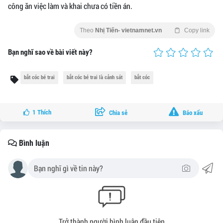
công ăn việc làm và khai chưa có tiền án.
Theo
Nhị Tiến- vietnamnet.vn
Copy link
Bạn nghĩ sao về bài viết này?
bắt cóc bé trai
bắt cóc bé trai là cảnh sát
bắt cóc
1
Thích
Chia sẻ
Báo xấu
Bình luận
Trở thành người bình luận đầu tiên