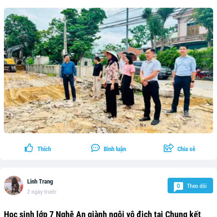
Thích
Bình luận
Chia sẻ
Linh Trang
Theo dõi
0
2 ngày trước
Học sinh lớp 7 Nghệ An giành ngôi vô địch tại Chung kết