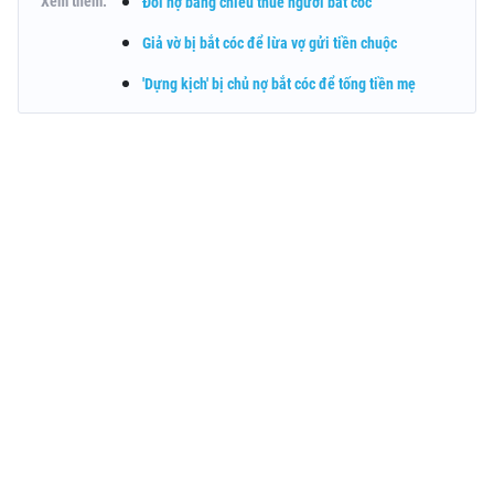
Xem thêm:
Đòi nợ bằng chiêu thuê người bắt cóc
Giả vờ bị bắt cóc để lừa vợ gửi tiền chuộc
'Dựng kịch' bị chủ nợ bắt cóc để tống tiền mẹ