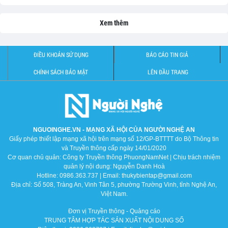
Xem thêm
ĐIỀU KHOẢN SỬ DỤNG
BÁO CÁO TIN GIẢ
CHÍNH SÁCH BẢO MẬT
LÊN ĐẦU TRANG
NGUOINGHE.VN - MẠNG XÃ HỘI CỦA NGƯỜI NGHỆ AN
Giấy phép thiết lập mạng xã hội trên mạng số 12/GP-BTTTT do Bộ Thông tin
và Truyền thông cấp ngày 14/01/2020
Cơ quan chủ quản: Công ty Truyền thông PhuongNamNet | Chịu trách nhiệm
quản lý nội dung: Nguyễn Danh Hoà
Hotline: 0986.363.737 | Email: thukybientap@gmail.com
Địa chỉ: Số 508, Tràng An, Vinh Tân 5, phường Trường Vinh, tỉnh Nghệ An,
Việt Nam.
Đơn vị Truyền thông - Quảng cáo
TRUNG TÂM HỢP TÁC SẢN XUẤT NỘI DUNG SỐ