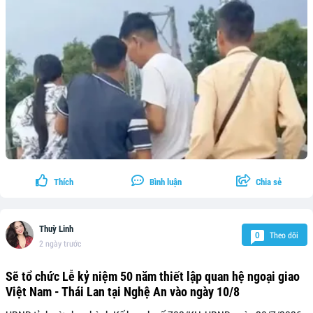
Thích
Bình luận
Chia sẻ
Thuỳ Linh
Theo dõi
0
2 ngày trước
Sẽ tổ chức Lễ kỷ niệm 50 năm thiết lập quan hệ ngoại giao
Việt Nam - Thái Lan tại Nghệ An vào ngày 10/8