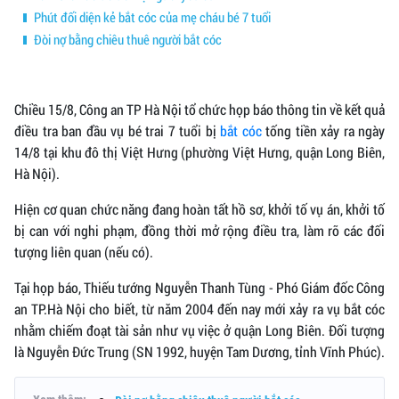
Phút đối diện kẻ bắt cóc của mẹ cháu bé 7 tuổi
Đòi nợ bằng chiêu thuê người bắt cóc
Chiều 15/8, Công an TP Hà Nội tổ chức họp báo thông tin về kết quả
điều tra ban đầu vụ bé trai 7 tuổi bị
bắt cóc
tống tiền xảy ra ngày
14/8 tại khu đô thị Việt Hưng (phường Việt Hưng, quận Long Biên,
Hà Nội).
Hiện cơ quan chức năng đang hoàn tất hồ sơ, khởi tố vụ án, khởi tố
bị can với nghi phạm, đồng thời mở rộng điều tra, làm rõ các đối
tượng liên quan (nếu có).
Tại họp báo, Thiếu tướng Nguyễn Thanh Tùng - Phó Giám đốc Công
an TP.Hà Nội cho biết, từ năm 2004 đến nay mới xảy ra vụ bắt cóc
nhằm chiếm đoạt tài sản như vụ việc ở quận Long Biên. Đối tượng
là Nguyễn Đức Trung (SN 1992, huyện Tam Dương, tỉnh Vĩnh Phúc).