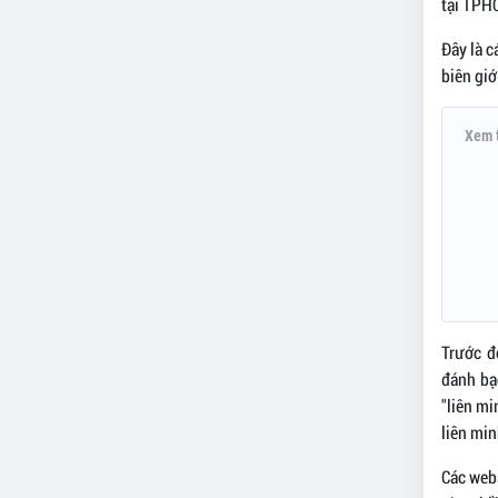
tại TPH
Đây là c
biên giớ
Xem 
Trước đ
đánh bạ
"liên mi
liên min
Các webs