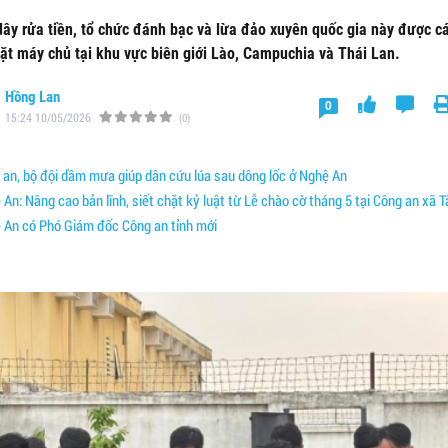
ây rửa tiền, tổ chức đánh bạc và lừa đảo xuyên quốc gia này được cá
ặt máy chủ tại khu vực biên giới Lào, Campuchia và Thái Lan.
Hồng Lan
0
15:24 10/05/2026
(0)
an, bộ đội dầm mưa giúp dân cứu lúa sau dông lốc ở Nghệ An
An: Nâng cao bản lĩnh, siết chặt kỷ luật từ Lễ chào cờ tháng 5 tại Công an xã T
An có Phó Giám đốc Công an tỉnh mới