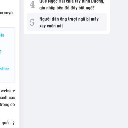
Quế Ngọc Hải chia tay Bình Dương,
gia nhập bến đỗ đầy bất ngờ?
đảo xuyên
Người đàn ông trượt ngã bị máy
xay cuốn nát
câu
ủ
mất an
 website
hành các
 trong đó
i quản lý