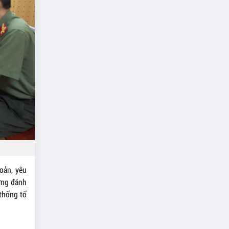
hoản, yêu
ượng đánh
 thống tổ