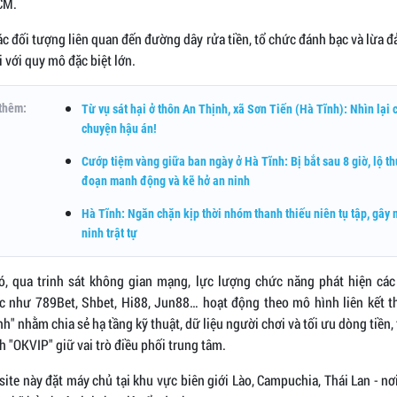
CM.
ác đối tượng liên quan đến đường dây rửa tiền, tổ chức đánh bạc và lừa 
i với quy mô đặc biệt lớn.
thêm:
Từ vụ sát hại ở thôn An Thịnh, xã Sơn Tiến (Hà Tĩnh): Nhìn lại 
chuyện hậu án!
Cướp tiệm vàng giữa ban ngày ở Hà Tĩnh: Bị bắt sau 8 giờ, lộ th
đoạn manh động và kẽ hở an ninh
Hà Tĩnh: Ngăn chặn kịp thời nhóm thanh thiếu niên tụ tập, gây 
ninh trật tự
ó, qua trinh sát không gian mạng, lực lượng chức năng phát hiện các
c như 789Bet, Shbet, Hi88, Jun88… hoạt động theo mô hình liên kết t
nh" nhằm chia sẻ hạ tầng kỹ thuật, dữ liệu người chơi và tối ưu dòng tiền,
h "OKVIP" giữ vai trò điều phối trung tâm.
ite này đặt máy chủ tại khu vực biên giới Lào, Campuchia, Thái Lan - nơ