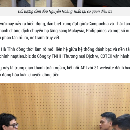
Đối tượng cầm đầu Nguyễn Hoàng Tuấn tại cơ quan điều tra
vực này xảy ra biến động, đặc biệt xung đột giữa Campuchia và Thái Lan
hanh chóng dịch chuyển hạ tầng sang Malaysia, Philippines và một số n
phân tán rủi ro, né tránh truy vết.
 Hà Tĩnh đồng thời làm rõ mối liên hệ giữa hệ thống đánh bạc và nền tả
i chính naptien.biz do Công ty TNHH Thương mại Dịch vụ C3TEK vận hành
 này là trung gian thanh toán ngầm, kết nối API với 31 website đánh b
ự động hóa luân chuyển dòng tiền.