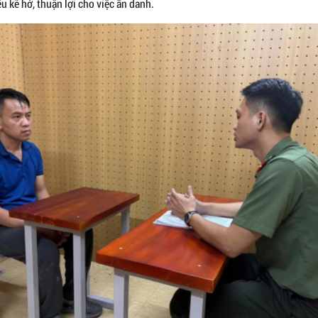
u kẽ hở, thuận lợi cho việc ẩn danh.