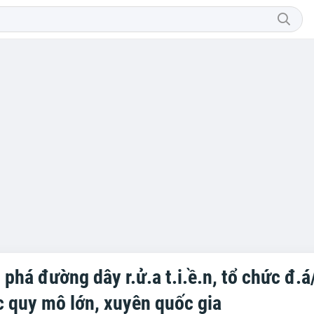
t phá đường dây r.ử.a t.i.ề.n, tổ chức đ.á
c quy mô lớn, xuyên quốc gia