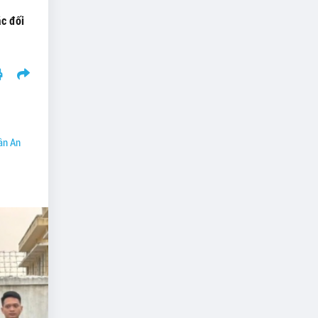
c đối
ân An