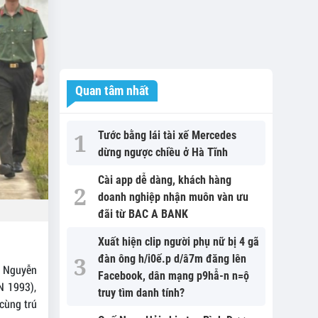
Quan tâm nhất
Tước bằng lái tài xế Mercedes
dừng ngược chiều ở Hà Tĩnh
Cài app dễ dàng, khách hàng
doanh nghiệp nhận muôn vàn ưu
đãi từ BAC A BANK
Xuất hiện clip người phụ nữ bị 4 gã
đàn ông h/i0ế.p d/â7m đăng lên
, Nguyễn
Facebook, dân mạng p9hẫ-n n=ộ
N 1993),
truy tìm danh tính?
cùng trú