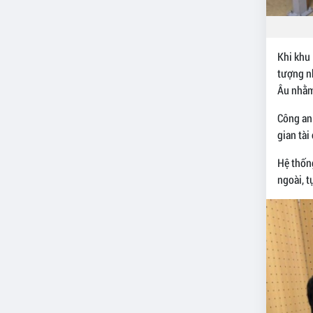
Khi khu 
tượng n
Âu nhằm 
Công an
gian tà
Hệ thống
ngoài, t