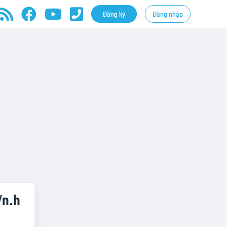
Đăng ký
Đăng nhập
/n.h