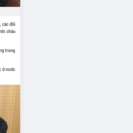
, các đối
ước châu
ng trung
.
ạc ở nước