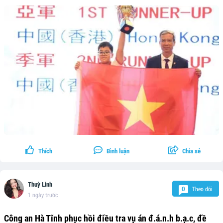
Thích
Bình luận
Chia sẻ
Thuỳ Linh
Theo dõi
0
1 ngày trước
Công an Hà Tĩnh phục hồi điều tra vụ án đ.á.n.h b.ạ.c, đề