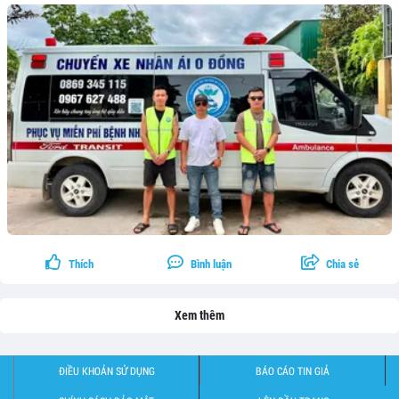
Thích
Bình luận
Chia sẻ
Xem thêm
ĐIỀU KHOẢN SỬ DỤNG
BÁO CÁO TIN GIẢ