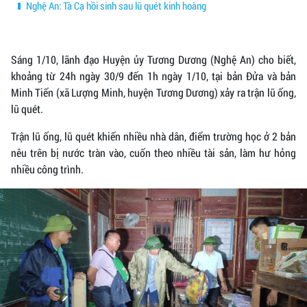
Nghệ An: Tà Cạ hồi sinh sau lũ quét kinh hoàng
Sáng 1/10, lãnh đạo Huyện ủy Tương Dương (Nghệ An) cho biết,
khoảng từ 24h ngày 30/9 đến 1h ngày 1/10, tại bản Đửa và bản
Minh Tiến (xã Lượng Minh, huyện Tương Dương) xảy ra trận lũ ống,
lũ quét.
Trận lũ ống, lũ quét khiến nhiều nhà dân, điểm trường học ở 2 bản
nêu trên bị nước tràn vào, cuốn theo nhiều tài sản, làm hư hỏng
nhiều công trình.