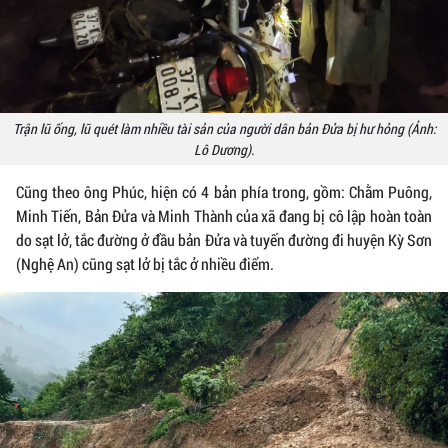
Trận lũ ống, lũ quét làm nhiều tài sản của người dân bản Đửa bị hư hỏng (Ảnh:
Lô Dương).
Cũng theo ông Phúc, hiện có 4 bản phía trong, gồm: Chằm Puông,
Minh Tiến, Bản Đửa và Minh Thành của xã đang bị cô lập hoàn toàn
do sạt lở, tắc đường ở đầu bản Đửa và tuyến đường đi huyện Kỳ Sơn
(Nghệ An) cũng sạt lở bị tắc ở nhiều điểm.