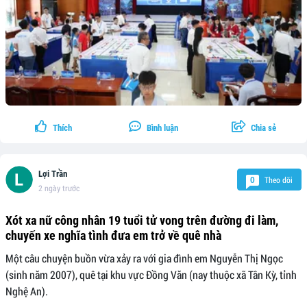
Thích
Bình luận
Chia sẻ
Lợi Trần
Theo dõi
0
2 ngày trước
Xót xa nữ công nhân 19 tuổi tử vong trên đường đi làm,
chuyến xe nghĩa tình đưa em trở về quê nhà
Một câu chuyện buồn vừa xảy ra với gia đình em Nguyễn Thị Ngọc
(sinh năm 2007), quê tại khu vực Đồng Văn (nay thuộc xã Tân Kỳ, tỉnh
Nghệ An).