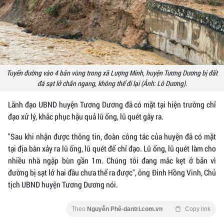
Tuyến đường vào 4 bản vùng trong xã Lượng Minh, huyện Tương Dương bị đất
đá sạt lở chắn ngang, không thể đi lại (Ảnh: Lô Dương).
Lãnh đạo UBND huyện Tương Dương đã có mặt tại hiện trường chỉ
đạo xử lý, khắc phục hậu quả lũ ống, lũ quét gây ra.
"Sau khi nhận được thông tin, đoàn công tác của huyện đã có mặt
tại địa bàn xảy ra lũ ống, lũ quét để chỉ đạo. Lũ ống, lũ quét làm cho
nhiều nhà ngập bùn gần 1m. Chúng tôi đang mắc kẹt ở bản vì
đường bị sạt lở hai đầu chưa thể ra được", ông Đinh Hồng Vinh, Chủ
tịch UBND huyện Tương Dương nói.
Theo
Nguyễn Phê-dantri.com.vn
Copy link