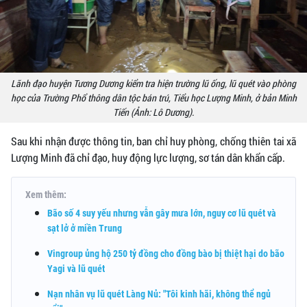
Lãnh đạo huyện Tương Dương kiểm tra hiện trường lũ ống, lũ quét vào phòng
học của Trường Phổ thông dân tộc bán trú, Tiểu học Lượng Minh, ở bản Minh
Tiến (Ảnh: Lô Dương).
Sau khi nhận được thông tin, ban chỉ huy phòng, chống thiên tai xã
Lượng Minh đã chỉ đạo, huy động lực lượng, sơ tán dân khẩn cấp.
Xem thêm:
Bão số 4 suy yếu nhưng vẫn gây mưa lớn, nguy cơ lũ quét và
sạt lở ở miền Trung
Vingroup ủng hộ 250 tỷ đồng cho đồng bào bị thiệt hại do bão
Yagi và lũ quét
Nạn nhân vụ lũ quét Làng Nủ: "Tôi kinh hãi, không thể ngủ