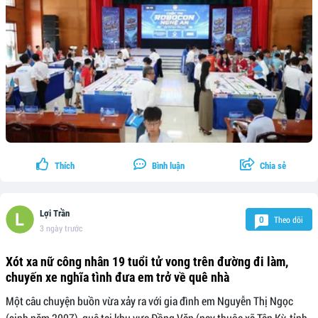
Thích
Bình luận
Chia sẻ
Lợi Trần
Theo dõi
0
3 ngày trước
Xót xa nữ công nhân 19 tuổi tử vong trên đường đi làm,
chuyến xe nghĩa tình đưa em trở về quê nhà
Một câu chuyện buồn vừa xảy ra với gia đình em Nguyễn Thị Ngọc
(sinh năm 2007), quê tại khu vực Đồng Văn (nay thuộc xã Tân Kỳ, tỉnh