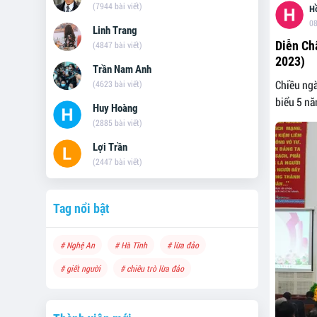
(7944 bài viết)
H
08
Linh Trang
Diễn Ch
(4847 bài viết)
2023)
Trần Nam Anh
Chiều ngà
(4623 bài viết)
biểu 5 nă
Huy Hoàng
(2885 bài viết)
Lợi Trần
(2447 bài viết)
Tag nổi bật
# Nghệ An
# Hà Tĩnh
# lừa đảo
# giết người
# chiêu trò lừa đảo