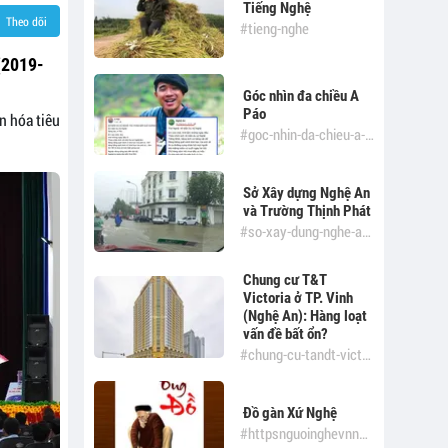
Tiếng Nghệ
Theo dõi
#tieng-nghe
(2019-
Góc nhìn đa chiều A
Páo
n hóa tiêu
#goc-nhin-da-chieu-a-pao
Sở Xây dựng Nghệ An
và Trường Thịnh Phát
#so-xay-dung-nghe-an-va-truong-thinh-phat
Chung cư T&T
Victoria ở TP. Vinh
(Nghệ An): Hàng loạt
vấn đề bất ổn?
#chung-cu-tandt-victoria-o-tp-vinh-nghe-an-hang-loat-van-de-bat-on
Đồ gàn Xứ Nghệ
#httpsnguoinghevnnha-tho-thach-quy-mot-hon-tho-xu-nghe-a7941html