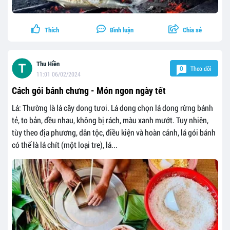
Thích
Bình luận
Chia sẻ
Thu Hiền
Theo dõi
0
11:01 06/02/2024
Cách gói bánh chưng - Món ngon ngày tết
Lá: Thường là lá cây dong tươi. Lá dong chọn lá dong rừng bánh
tẻ, to bản, đều nhau, không bị rách, màu xanh mướt. Tuy nhiên,
tùy theo địa phương, dân tộc, điều kiện và hoàn cảnh, lá gói bánh
có thể là lá chít (một loại tre), lá...