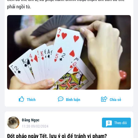
phải ngồi tù.
Thích
Bình luận
Chia sẻ
Đăng Ngọc
Theo dõi
0
11:20 09/02/2024
Đốt pháo ngày Tết, lưu ý gì để tránh vi phạm?