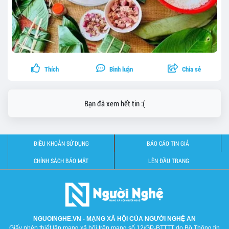
Thích
Bình luận
Chia sẻ
Bạn đã xem hết tin :(
ĐIỀU KHOẢN SỬ DỤNG
BÁO CÁO TIN GIẢ
CHÍNH SÁCH BẢO MẬT
LÊN ĐẦU TRANG
NGUOINGHE.VN - MẠNG XÃ HỘI CỦA NGƯỜI NGHỆ AN
Giấy phép thiết lập mạng xã hội trên mạng số 12/GP-BTTTT do Bộ Thông tin