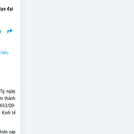
tạo đại
 Hiểu
TTg ngày
ên thành
1653/QĐ-
 Kinh tế
hiện sáp