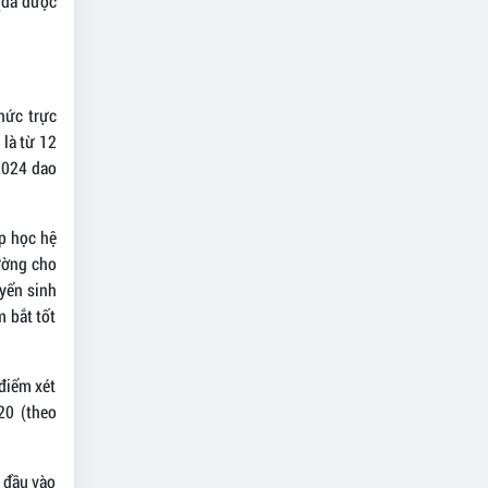
 (đã được
hức trực
 là từ 12
2024 dao
ập học hệ
ường cho
yển sinh
m bắt tốt
điểm xét
20 (theo
m đầu vào