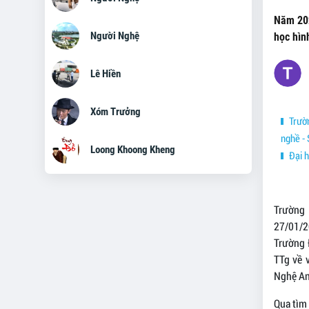
Năm 202
Người Nghệ
học hìn
Lê Hiền
Xóm Trưởng
Trườn
nghề - 
Loong Khoong Kheng
Đại h
Trường 
27/01/2
Trường 
TTg về 
Nghệ An
Qua tìm