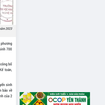
n năm 2023
eo phương
sinh 700
g công bố
Kế toán,
uyển sinh
m bảo về
inh của 2