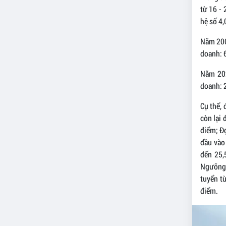
từ 16 - 
hệ số 4,
Năm 2003
doanh: 
Năm 202
doanh: 
Cụ thể, 
còn lại 
điểm; Đ
đầu vào 
đến 25,
Ngưỡng 
tuyển t
điểm.