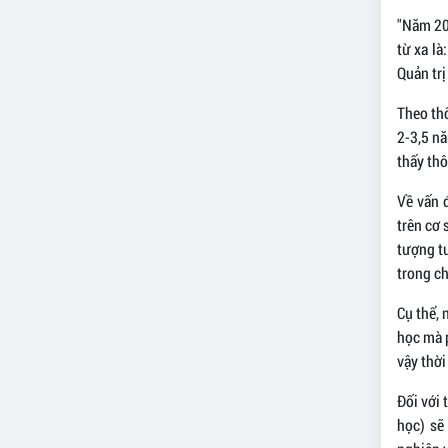
"Năm 202
từ xa là
Quản trị
Theo thô
2-3,5 nă
thấy thô
Về vấn 
trên cơ 
tượng t
trong ch
Cụ thể, 
học mà 
vậy thời
Đối với 
học) sẽ