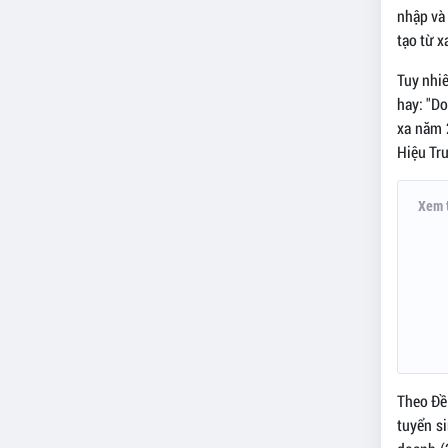
nhập và
tạo từ 
Tuy nhiê
hay: "Do
xa năm 
Hiệu Trư
Xem 
Theo Đề
tuyển si