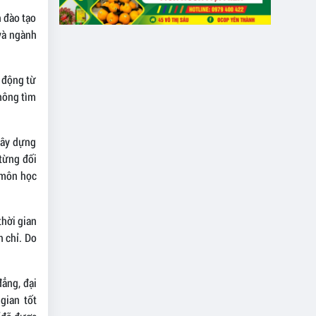
h đào tạo
 và ngành
o động từ
không tìm
xây dựng
 từng đối
 môn học
thời gian
 chỉ. Do
đẳng, đại
gian tốt