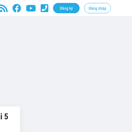
Đăng ký
Đăng nhập
i 5