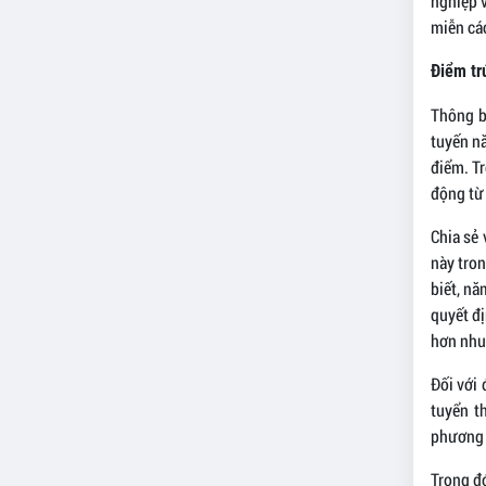
nghiệp v
miễn cá
Điểm tr
Thông b
tuyến nă
điểm. T
động từ
Chia sẻ 
này tro
biết, n
quyết đị
hơn nhu 
Đối với
tuyển t
phương 
Trong đó