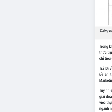
Thông báo
Trong kh
thức tr
chỉ tiêu
Trả lời 
Đề án t
Marketin
Tuy nhiê
giai đo
việc thự
ngành n