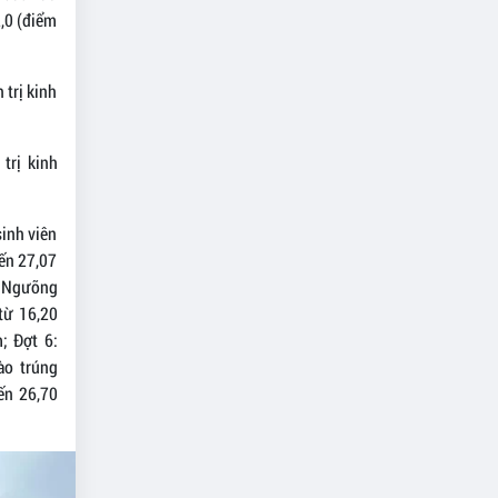
2,0 (điểm
 trị kinh
trị kinh
sinh viên
đến 27,07
: Ngưỡng
 từ 16,20
; Đợt 6:
ào trúng
ến 26,70