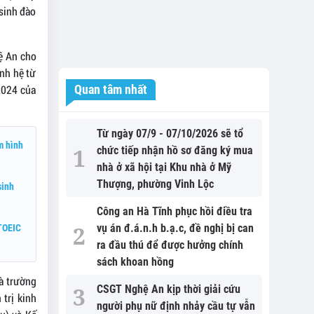
sinh đào
hệ An cho
inh hệ từ
2024 của
Quan tâm nhất
Từ ngày 07/9 - 07/10/2026 sẽ tổ
m hình
chức tiếp nhận hồ sơ đăng ký mua
nhà ở xã hội tại Khu nhà ở Mỹ
Thượng, phường Vinh Lộc
sinh
Công an Hà Tĩnh phục hồi điều tra
vụ án đ.á.n.h b.ạ.c, đề nghị bị can
 TOEIC
ra đầu thú để được hưởng chính
sách khoan hồng
à trường
CSGT Nghệ An kịp thời giải cứu
 trị kinh
người phụ nữ định nhảy cầu tự vẫn