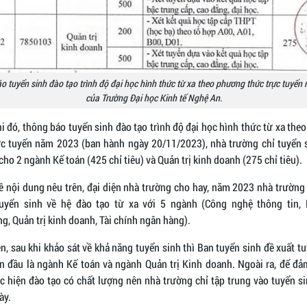
 tuyển sinh đào tạo trình độ đại học hình thức từ xa theo phương thức trực tuyế
của Trường Đại học Kinh tế Nghệ An.
i đó, thông báo tuyển sinh đào tạo trình độ đại học hình thức từ xa th
ực tuyến năm 2023 (ban hành ngày 20/11/2023), nhà trường chỉ tuyển 
 cho 2 ngành Kế toán (425 chỉ tiêu) và Quản trị kinh doanh (275 chỉ tiêu).
về nội dung nêu trên, đại diện nhà trường cho hay, năm 2023 nhà trườn
uyển sinh về hệ đào tạo từ xa với 5 ngành (Công nghệ thông tin, 
g, Quản trị kinh doanh, Tài chính ngân hàng).
n, sau khi khảo sát về khả năng tuyển sinh thì Ban tuyển sinh đề xuất t
ạn đầu là ngành Kế toán và ngành Quản trị Kinh doanh. Ngoài ra, để đả
c hiện đào tạo có chất lượng nên nhà trường chỉ tập trung vào tuyển s
ày.