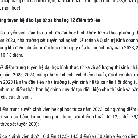
à cấp bằng cho các đối tượng là khác nhau. Thời gian học từ 2-3,5 năm
c môn học).
úng tuyển hệ đào tạo từ xa khoảng 12 điểm trở lên
áo tuyển sinh đào tạo trình độ đại học hình thức từ xa theo phương t
m 2023, nhà trường xét tuyển hai ngành Kế toán và Quản trị Kinh doanh
rong khi điểm chuẩn hệ đại học chính quy của hai ngành này năm 2023, 
 16-18 điểm.
về điểm trúng tuyển hệ đại học hình thức từ xa và số lượng thí sinh nh
ng năm 2023, 2024, cũng như sự chênh lệch điểm chuẩn, đại diện nhà tr
ăm 2023 là năm đầu tiên nhà trường tuyển sinh hệ từ xa nên Hội đồng tu
nh mức điểm thấp hơn hệ chính quy để tạo điều kiện cho thí sinh và nắ
cầu của thí sinh.
 điểm trúng tuyển sinh viên hệ đại học từ xa năm 2023, có ngưỡng điểm 
hí sinh có bằng trung học phổ thông với điểm chuẩn từ 12,5 đến 29,
thức xét tuyển 200);
 có 4 sinh viên dưới 16 điểm (12,5- 14,5 điểm) và 50 sinh viên có điể