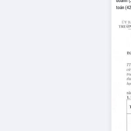
doanh (2
toán (42