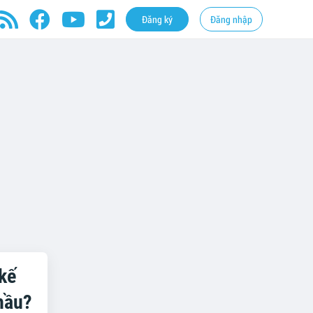
Đăng ký
Đăng nhập
kế
hầu?