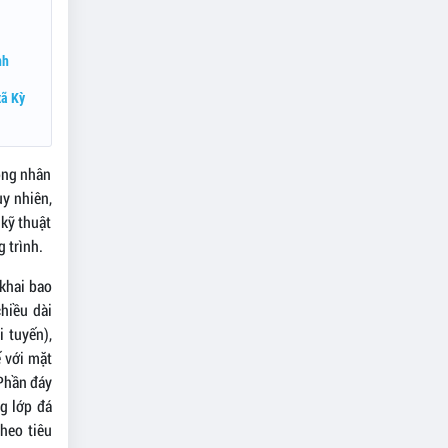
nh
xã Kỳ
ông nhân
uy nhiên,
 kỹ thuật
 trình.
 khai bao
hiều dài
 tuyến),
ế với mặt
 Phần đáy
g lớp đá
heo tiêu