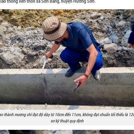
iao thông liên thôn xã Sơn Bằng, huyện Hương Sơn.
n thành mương chỉ đạt độ dày từ 10cm đến 11cm, không đạt chuẩn tối thiểu là 1
sơ kỹ thuật quy định