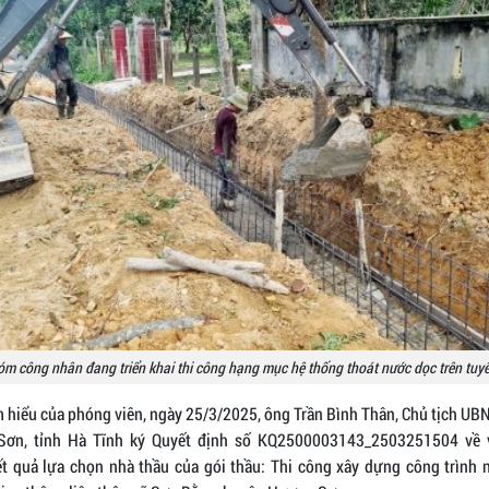
m công nhân đang triển khai thi công hạng mục hệ thống thoát nước dọc trên tuy
m hiểu của phóng viên, ngày 25/3/2025, ông Trần Bình Thân, Chủ tịch UB
ơn, tỉnh Hà Tĩnh ký Quyết định số KQ2500003143_2503251504 về 
ết quả lựa chọn nhà thầu của gói thầu: Thi công xây dựng công trình 