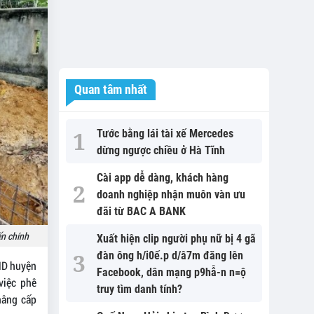
Quan tâm nhất
Tước bằng lái tài xế Mercedes
dừng ngược chiều ở Hà Tĩnh
Cài app dễ dàng, khách hàng
doanh nghiệp nhận muôn vàn ưu
đãi từ BAC A BANK
ến chính
Xuất hiện clip người phụ nữ bị 4 gã
đàn ông h/i0ế.p d/â7m đăng lên
ND huyện
Facebook, dân mạng p9hẫ-n n=ộ
việc phê
truy tìm danh tính?
nâng cấp