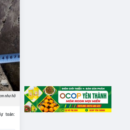
2cm như hồ
ự toán: