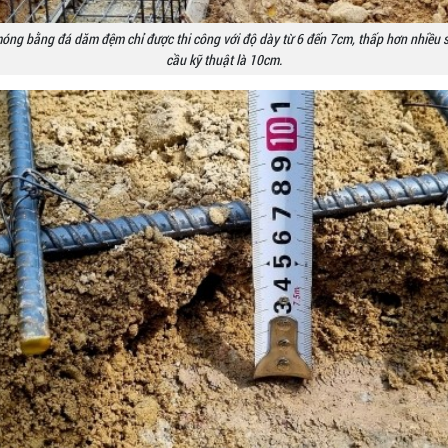
móng bằng đá dăm đệm chỉ được thi công với độ dày từ 6 đến 7cm, thấp hơn nhiều s
cầu kỹ thuật là 10cm.