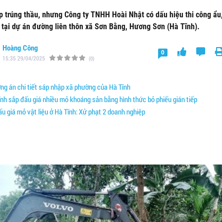
ếp trúng thầu, nhưng Công ty TNHH Hoài Nhật có dấu hiệu thi công ẩu,
ế tại dự án đường liên thôn xã Sơn Bằng, Hương Sơn (Hà Tĩnh).
Hoàng Công
0
15:35 29/04/2025
(0)
g án chi tiết sáp nhập xã phường của Hà Tĩnh
nh sắp đấu giá nhiều mỏ khoáng sản bằng hình thức bỏ phiếu gián tiếp
u giá mỏ vật liệu ở Hà Tĩnh: Xử phạt 2 doanh nghiệp