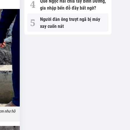
Quế Ngọc Hải chia tay Bình Dương,
gia nhập bến đỗ đầy bất ngờ?
Người đàn ông trượt ngã bị máy
xay cuốn nát
2cm như hồ