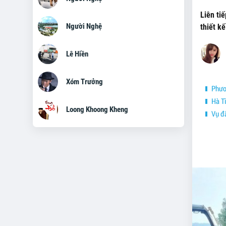
Liên ti
Người Nghệ
thiết k
Lê Hiền
Xóm Trưởng
Phươn
Hà Tĩ
Loong Khoong Kheng
Vụ đấ