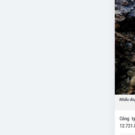
Nhiều đoạ
Công t
12.721.8