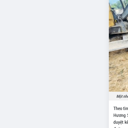
Một nhó
Theo tì
Hương S
duyệt k