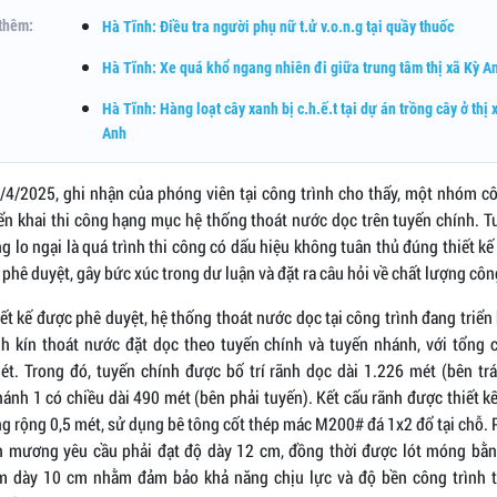
thêm:
Hà Tĩnh: Điều tra người phụ nữ t.ử v.o.n.g tại quầy thuốc
Hà Tĩnh: Xe quá khổ ngang nhiên đi giữa trung tâm thị xã Kỳ A
Hà Tĩnh: Hàng loạt cây xanh bị c.h.ế.t tại dự án trồng cây ở thị 
Anh
/4/2025, ghi nhận của phóng viên tại công trình cho thấy, một nhóm c
ển khai thi công hạng mục hệ thống thoát nước dọc trên tuyến chính. T
g lo ngại là quá trình thi công có dấu hiệu không tuân thủ đúng thiết kế
phê duyệt, gây bức xúc trong dư luận và đặt ra câu hỏi về chất lượng công
ết kế được phê duyệt, hệ thống thoát nước dọc tại công trình đang triển
h kín thoát nước đặt dọc theo tuyến chính và tuyến nhánh, với tổng c
ét. Trong đó, tuyến chính được bố trí rãnh dọc dài 1.226 mét (bên trái
ánh 1 có chiều dài 490 mét (bên phải tuyến). Kết cấu rãnh được thiết k
g rộng 0,5 mét, sử dụng bê tông cốt thép mác M200# đá 1x2 đổ tại chỗ.
h mương yêu cầu phải đạt độ dày 12 cm, đồng thời được lót móng bằn
 dày 10 cm nhằm đảm bảo khả năng chịu lực và độ bền công trình t