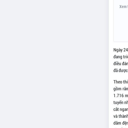
Xem 
Ngày 24
đang tri
điều đán
đã được 
Theo thi
gồm rãn
1.716 m
tuyến nh
cắt ngan
và thàn
dăm đệm