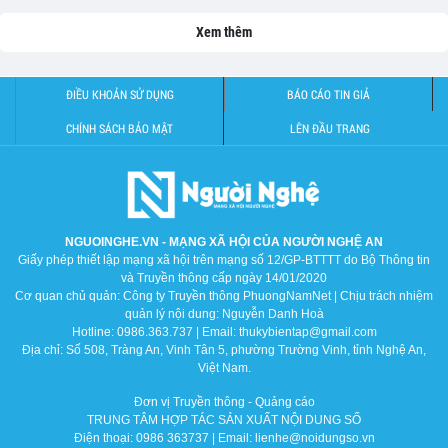
Xem thêm
ĐIỀU KHOẢN SỬ DỤNG
BÁO CÁO TIN GIẢ
CHÍNH SÁCH BẢO MẬT
LÊN ĐẦU TRANG
NGUOINGHE.VN - MẠNG XÃ HỘI CỦA NGƯỜI NGHỆ AN
Giấy phép thiết lập mạng xã hội trên mạng số 12/GP-BTTTT do Bộ Thông tin
và Truyền thông cấp ngày 14/01/2020
Cơ quan chủ quản: Công ty Truyền thông PhuongNamNet | Chịu trách nhiệm
quản lý nội dung: Nguyễn Danh Hoà
Hotline: 0986.363.737 | Email: thukybientap@gmail.com
Địa chỉ: Số 508, Tràng An, Vinh Tân 5, phường Trường Vinh, tỉnh Nghệ An,
Việt Nam.
Đơn vị Truyền thông - Quảng cáo
TRUNG TÂM HỢP TÁC SẢN XUẤT NỘI DUNG SỐ
Điện thoại: 0986 363737 | Email: lienhe@noidungso.vn