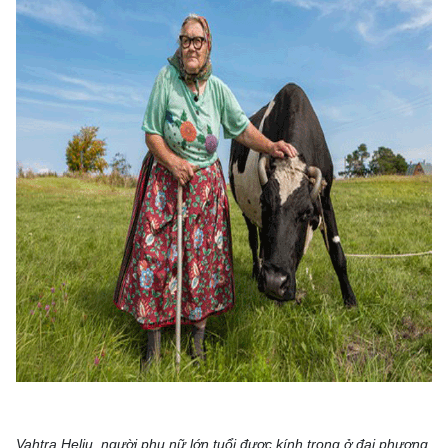
Vahtra Helju, người phụ nữ lớn tuổi được kính trọng ở đại phương.