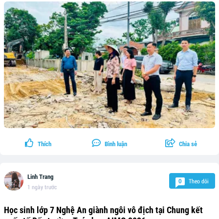
Thích
Bình luận
Chia sẻ
Linh Trang
Theo dõi
0
1 ngày trước
Học sinh lớp 7 Nghệ An giành ngôi vô địch tại Chung kết