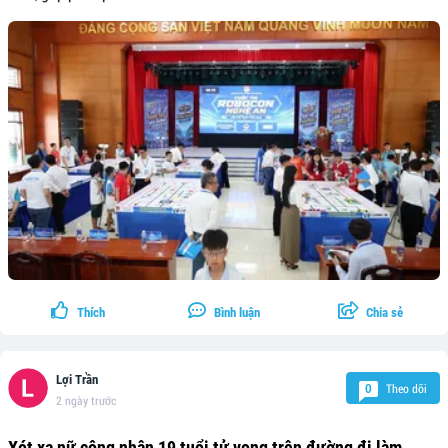
Thích
Bình luận
Chia sẻ
Lợi Trần
Theo dõi
0
2 ngày trước
Xót xa nữ công nhân 19 tuổi tử vong trên đường đi làm,