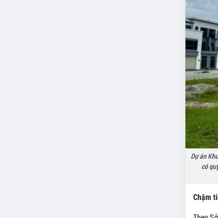
Dự án Khu
có quy
Chậm ti
Theo Sở