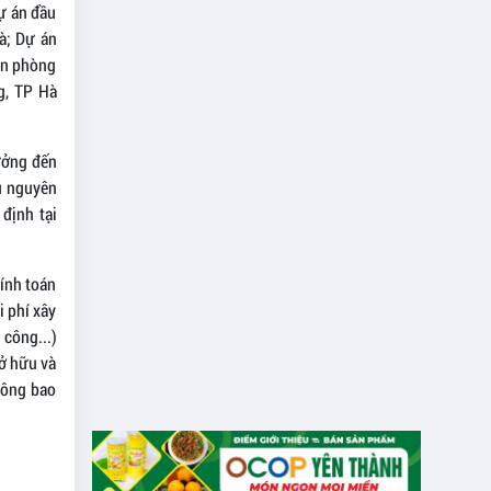
ự án đầu
à; Dự án
ăn phòng
g, TP Hà
hưởng đến
u nguyên
định tại
tính toán
i phí xây
công...)
sở hữu và
hông bao