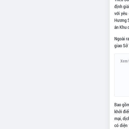
định gi
với yêu
Hương S
án Khu 
Ngoài ra
giao Sở 
Xem 
Bao gồm
khởi đi
mại, dịc
có diện