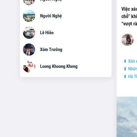
Việc xá
Người Nghệ
chỗ” kh
“vượt rà
Lê Hiền
Xóm Trưởng
Xôn x
Loong Khoong Kheng
Những
Hà Tĩ