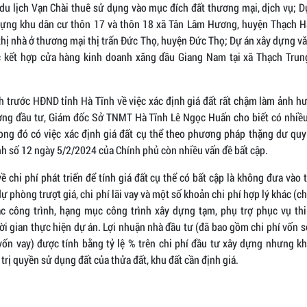
 du lịch Vạn Chài thuê sử dụng vào mục đích đất thương mại, dịch vụ; D
dựng khu dân cư thôn 17 và thôn 18 xã Tân Lâm Hương, huyện Thạch H
thị nhà ở thương mại thị trấn Đức Thọ, huyện Đức Thọ; Dự án xây dựng v
c kết hợp cửa hàng kinh doanh xăng dầu Giang Nam tại xã Thạch Trun
nh trước HĐND tỉnh Hà Tĩnh về việc xác định giá đất rất chậm làm ảnh 
ờng đầu tư, Giám đốc Sở TNMT Hà Tĩnh Lê Ngọc Huấn cho biết có nhiề
rong đó có việc xác định giá đất cụ thể theo phương pháp thặng dư quy 
h số 12 ngày 5/2/2024 của Chính phủ còn nhiều vấn đề bất cập.
về chi phí phát triển để tính giá đất cụ thể có bất cập là không đưa vào 
dự phòng trượt giá, chi phí lãi vay và một số khoản chi phí hợp lý khác (ch
c công trình, hạng mục công trình xây dựng tạm, phụ trợ phục vụ thi 
ời gian thực hiện dự án. Lợi nhuận nhà đầu tư (đã bao gồm chi phí vốn 
 vốn vay) được tính bằng tỷ lệ % trên chi phí đầu tư xây dựng nhưng k
trị quyền sử dụng đất của thửa đất, khu đất cần định giá.