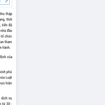
 thu thập
ng, thời
, tiến độ
a nhà đầu
 tổ chức
quan tham
n hành.
định của
hính phủ
hóa Luật
thực hiện
 dịch vụ
n từ 30 -