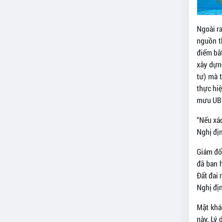
Ngoài ra
nguồn t
điểm bắt
xây dựng
tư) mà 
thực hiệ
mưu UBND
“Nếu xá
Nghị địn
Giám đố
đã ban 
Đất đai 
Nghị đị
Mặt khá
này. Lý 