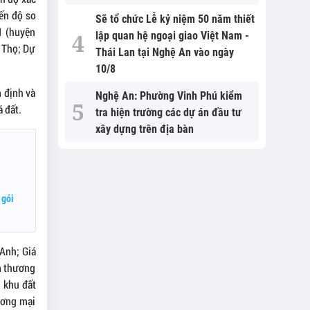
ến độ so
Sẽ tổ chức Lễ kỷ niệm 50 năm thiết
1 (huyện
lập quan hệ ngoại giao Việt Nam -
 Thọ; Dự
Thái Lan tại Nghệ An vào ngày
10/8
m định và
Nghệ An: Phường Vinh Phú kiểm
 đất.
tra hiện trường các dự án đầu tư
xây dựng trên địa bàn
 gói
Anh; Giá
m thương
i khu đất
ương mại