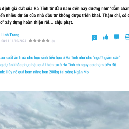
c định giá đất của Hà Tĩnh từ đầu năm đến nay dường như “dẫm chân
iến nhiều dự án của nhà đầu tư không được triển khai. Thậm chí, có 
o” xây dựng hoàn thiện rồi... chịu phạt.
Linh Trang
0
08:11 11/10/2024
(0)
ao suất ăn trưa cho học sinh tiểu học ở Hà Tĩnh như cho "người giảm cân"
 dự án khắc phục hậu quả thiên tai ở Hà Tĩnh có nguy cơ chậm tiến độ
nh: Hủy nổ quả bom nặng hơn 200kg tại sông Ngàn Mọ