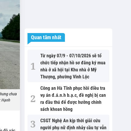
Quan tâm nhất
Từ ngày 07/9 - 07/10/2026 sẽ tổ
chức tiếp nhận hồ sơ đăng ký mua
nhà ở xã hội tại Khu nhà ở Mỹ
Thượng, phường Vinh Lộc
Công an Hà Tĩnh phục hồi điều tra
nhưng chưa
vụ án đ.á.n.h b.ạ.c, đề nghị bị can
h: Hạnh
ra đầu thú để được hưởng chính
sách khoan hồng
CSGT Nghệ An kịp thời giải cứu
người phụ nữ định nhảy cầu tự vẫn
n độ xác