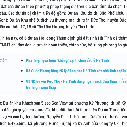
á đất các dự án theo phương pháp thặng dư trên địa bàn tỉnh đã chậm ti
 cầu. Các dự án bị chậm tiến độ gồm: Dự án Khu đô thị Bắc Phố Châu 
ơn); Dự án Khu nhà ở, dịch vụ thương mại thị trấn Đức Thọ, huyện Đức
dân cư thôn 17, 18 xã Tân Lâm Hương, huyện Thạch Hà.
, hiện nay, có 6 dự án Hội đồng Thẩm định giá đất tỉnh Hà Tĩnh đã thẩ
TNMT chỉ đạo đơn vị tư vấn hoàn thiện, chỉnh sửa, bổ sung phương án giá
thêm:
Phát hiện quả bom "khủng" cạnh chân cầu ở Hà Tĩnh
Bộ Quốc Phòng tặng 25 tỷ đồng cho Hà Tĩnh xây nhà tình nghĩa
UBND huyện Đức Thọ - Hà Tĩnh dùng ngân sách đấu thầu nhiều
tiết kiệm siêu thấp
: Dự án khu Khách sạn 5 sao Sea View tại phường Kỳ Phương, thị xã Kỳ 
ểm đấu giá quyền sử dụng đất khu đất thu hồi thực hiện Dự án Trung tâ
h vụ và căn hộ tại phường Nguyễn Du, TP Hà Tĩnh; Giá đất cụ thể đối vớ
 tích 5.426,6m2 tại phường Hưng Trí, thị xã Kỳ Anh của Công ty CP Th