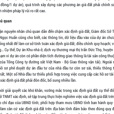
u đồng/1 dự án), quá trình xây dựng các phương án giá đất phải chỉnh s
ch nhiệm pháp lý rủi ro rất cao.
hủ quan
ận nguyên nhân chủ quan dẫn đến chậm xác định giá đất, Giám đốc Sở
Ngọc Huấn cũng cho biết, các thông tin, dữ liệu đầu vào của dự án chư
ng nhất để làm cơ sở tính toán xác định giá đất; điều chỉnh quy hoạch; 
g… Cụ thể, Dự án Khu nhà ở, dịch vụ thương mại thị trấn Đức Thọ, huyện
ạm vi dự án còn có phần diện tích đường giao thông là tài sản công th
 của Tổng Công ty đường sắt Việt Nam - Bộ Giao thông vận tải). Ngoài r
hồ sơ phê duyệt dự án đầu tư của nhà đầu tư còn sơ sài, thiếu thông t
ất; Một số Nhà đầu tư thiếu phối hợp trong việc cung cấp các hồ sơ tài 
xác định giá đất phải đôn đốc, bổ sung nhiều lần.
hời giải quyết các khó khăn, vướng mắc trong xác định giá đất cụ thể đố
ở TNMT xác định, sẽ tập trung thực hiện nghiêm việc xác định giá đất trê
eo chỉ đạo của UBND tỉnh; phối hợp tham mưu UBND tỉnh ban hành quy 
 làm căn cứ xác định giá đất trên địa bàn tỉnh đảm bảo theo đúng quy 