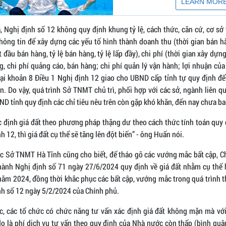
, Nghị định số 12 không quy định khung tỷ lệ, cách thức, căn cứ, cơ sở
hông tin để xây dựng các yếu tố hình thành doanh thu (thời gian bán hà
 đầu bán hàng, tỷ lệ bán hàng, tỷ lệ lấp đầy), chi phí (thời gian xây dựng
, chi phí quảng cáo, bán hàng; chi phí quản lý vận hành; lợi nhuận củ
tại khoản 8 Điều 1 Nghị định 12 giao cho UBND cấp tỉnh tự quy định để
n. Do vậy, quá trình Sở TNMT chủ trì, phối hợp với các sở, ngành liên 
 tỉnh quy định các chỉ tiêu nêu trên còn gặp khó khăn, đến nay chưa ba
c định giá đất theo phương pháp thặng dư theo cách thức tính toán quy 
h 12, thì giá đất cụ thể sẽ tăng lên đột biến” - ông Huấn nói.
c Sở TNMT Hà Tĩnh cũng cho biết, để tháo gỡ các vướng mắc bất cập, C
hành Nghị định số 71 ngày 27/6/2024 quy định về giá đất nhằm cụ thể 
năm 2024, đồng thời khắc phục các bất cập, vướng mắc trong quá trình 
nh số 12 ngày 5/2/2024 của Chính phủ.
c, các tổ chức có chức năng tư vấn xác định giá đất không mặn mà với
do là phí dịch vụ tư vấn theo quy định của Nhà nước còn thấp (bình quâ