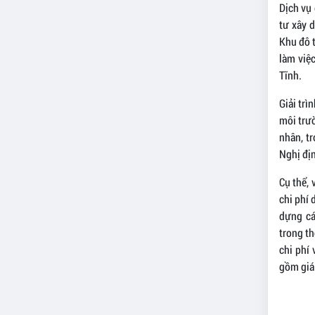
Dịch vụ
tư xây 
Khu đô 
làm việ
Tĩnh.
Giải trì
môi trư
nhân, t
Nghị địn
Cụ thể, 
chi phí 
dựng cá
trong th
chi phí
gồm giá 