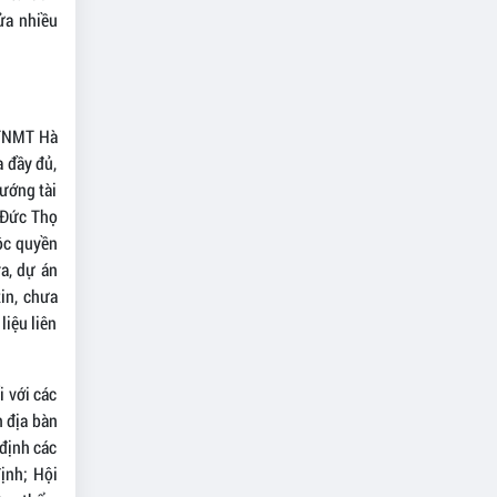
ửa nhiều
 TNMT Hà
a đầy đủ,
vướng tài
 Đức Thọ
uộc quyền
a, dự án
in, chưa
liệu liên
i với các
n địa bàn
định các
định; Hội