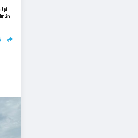
 tại
dự án