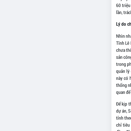
60 triệ
lần, trá
Lý do c
Nhìn nh
Tĩnh Lê 
chưa thố
sản côn
trong ph
quản lý
này có 
thống nh
quan để 
Để kịp t
dự án, S
tỉnh th
chỉ tiêu