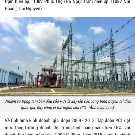
trạm biến áp 110kV Phúc Thọ (Hà Nội); Trạm biến áp 110kV Núi
Pháo (Thái Nguyên)…
Nhiệm vụ trọng tâm ban đầu của PC1 là xây lắp các công trình truyền tải điện
quốc gia, đây cũng là thế mạnh của PC1. (Ảnh minh họa).
Về tình hình kinh doanh, giai đoạn 2009 - 2013, Tập đoàn PC1 đạt
mức tăng trưởng doanh thu trung bình hàng năm trên 15%, với
doanh thu hàng năm trên 1.000 tỷ đồng. Năm 2016, công ty chính