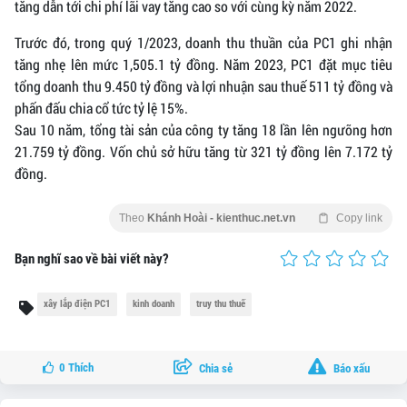
tăng dẫn tới chi phí lãi vay tăng cao so với cùng kỳ năm 2022.
Trước đó, trong quý 1/2023, doanh thu thuần của PC1 ghi nhận
tăng nhẹ lên mức 1,505.1 tỷ đồng. Năm 2023, PC1 đặt mục tiêu
tổng doanh thu 9.450 tỷ đồng và lợi nhuận sau thuế 511 tỷ đồng và
phấn đấu chia cổ tức tỷ lệ 15%.
Sau 10 năm, tổng tài sản của công ty tăng 18 lần lên ngưỡng hơn
21.759 tỷ đồng. Vốn chủ sở hữu tăng từ 321 tỷ đồng lên 7.172 tỷ
đồng.
Theo
Khánh Hoài - kienthuc.net.vn
Copy link
Bạn nghĩ sao về bài viết này?
xây lắp điện PC1
kinh doanh
truy thu thuế
0
Thích
Chia sẻ
Báo xấu