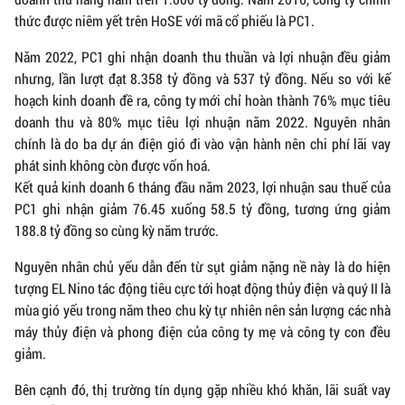
thức được niêm yết trên HoSE với mã cổ phiếu là PC1.
Năm 2022, PC1 ghi nhận doanh thu thuần và lợi nhuận đều giảm
nhưng, lần lượt đạt 8.358 tỷ đồng và 537 tỷ đồng. Nếu so với kế
hoạch kinh doanh đề ra, công ty mới chỉ hoàn thành 76% mục tiêu
doanh thu và 80% mục tiêu lợi nhuận năm 2022. Nguyên nhân
chính là do ba dự án điện gió đi vào vận hành nên chi phí lãi vay
phát sinh không còn được vốn hoá.
Kết quả kinh doanh 6 tháng đầu năm 2023, lợi nhuận sau thuế của
PC1 ghi nhận giảm 76.45 xuống 58.5 tỷ đồng, tương ứng giảm
188.8 tỷ đồng so cùng kỳ năm trước.
Nguyên nhân chủ yếu dẫn đến từ sụt giảm nặng nề này là do hiện
tượng EL Nino tác động tiêu cực tới hoạt động thủy điện và quý II là
mùa gió yếu trong năm theo chu kỳ tự nhiên nên sản lượng các nhà
máy thủy điện và phong điện của công ty mẹ và công ty con đều
giảm.
Bên cạnh đó, thị trường tín dụng gặp nhiều khó khăn, lãi suất vay