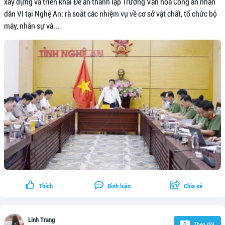
xây dựng và triển khai Đề án thành lập Trường Văn hóa Công an nhân
dân VI tại Nghệ An; rà soát các nhiệm vụ về cơ sở vật chất, tổ chức bộ
máy, nhân sự và...
Thích
Bình luận
Chia sẻ
Linh Trang
Theo dõi
0