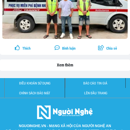
Thích
Bình luận
Chia sẻ
Xem thêm
ĐIỀU KHOẢN SỬ DỤNG
BÁO CÁO TIN GIẢ
CHÍNH SÁCH BẢO MẬT
LÊN ĐẦU TRANG
NGUOINGHE.VN - MẠNG XÃ HỘI CỦA NGƯỜI NGHỆ AN